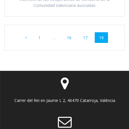
Comunidad Valenciana asociadas
Navegación
Página
Página
Página
Página
1
…
16
17
18
de
entradas
Carrer del Rei en Jaume I, 2, 46470 Catarroja, València