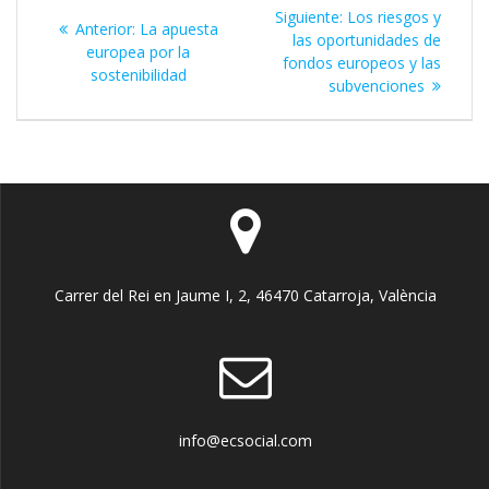
Navegación
Siguiente
Siguiente:
Los riesgos y
Entrada
Anterior:
La apuesta
de
entrada:
las oportunidades de
anterior:
europea por la
fondos europeos y las
sostenibilidad
entradas
subvenciones
Carrer del Rei en Jaume I, 2, 46470 Catarroja, València
info@ecsocial.com