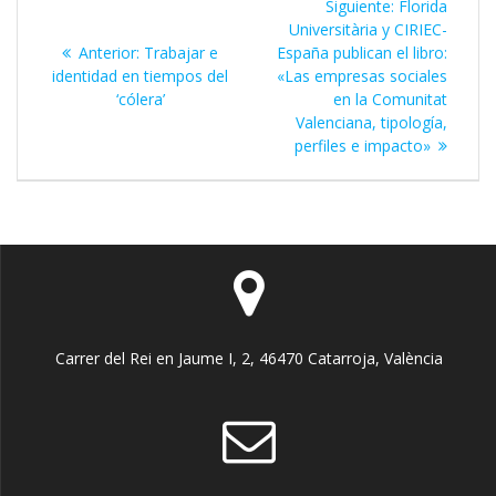
Siguiente
Siguiente:
Florida
de
entrada:
Universitària y CIRIEC-
Entrada
Anterior:
Trabajar e
España publican el libro:
entradas
anterior:
identidad en tiempos del
«Las empresas sociales
‘cólera’
en la Comunitat
Valenciana, tipología,
perfiles e impacto»
Carrer del Rei en Jaume I, 2, 46470 Catarroja, València