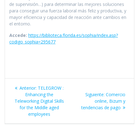
de supervisión…) para determinar las mejores soluciones
para conseguir una fuerza laboral más feliz y productiva, y
mayor eficiencia y capacidad de reacción ante cambios en
el entorno.
Accede:
https://biblioteca.florida.es/sophia/index.asp?
codigo_sophia=295677
Navegación
Entrada
Anterior:
TELEGROW :
de
anterior:
Siguiente
Enhancing the
Siguiente:
Comercio
entrada:
Teleworking Digital Skills
online, Bizum y
entradas
for the Middle aged
tendencias de pago
employees