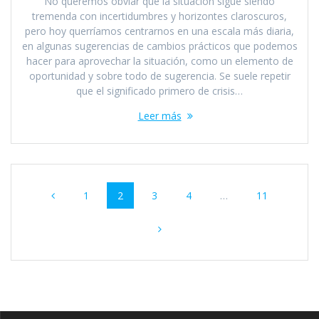
No queremos obviar que la situación sigue siendo
tremenda con incertidumbres y horizontes claroscuros,
pero hoy querríamos centrarnos en una escala más diaria,
en algunas sugerencias de cambios prácticos que podemos
hacer para aprovechar la situación, como un elemento de
oportunidad y sobre todo de sugerencia. Se suele repetir
que el significado primero de crisis…
Leer más
Navegación
Página
Página
Página
Página
Página
1
2
3
4
…
11
de
entradas