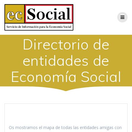
Saltar
al
contenido
Directorio de
entidades de
Economía Social
Os mostramos el mapa de todas las entidades amigas con