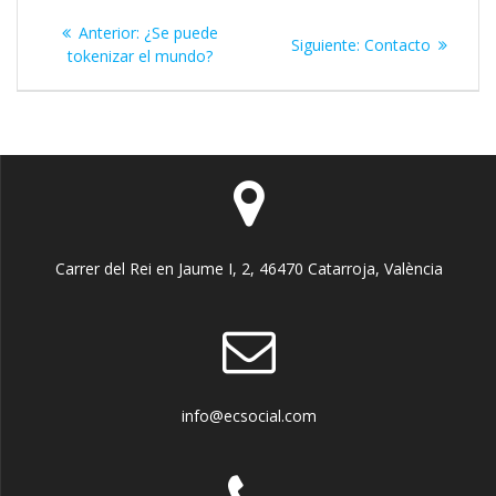
Navegación
Entrada
Anterior:
¿Se puede
Siguiente
Siguiente:
Contacto
de
anterior:
tokenizar el mundo?
entrada:
entradas
Carrer del Rei en Jaume I, 2, 46470 Catarroja, València
info@ecsocial.com