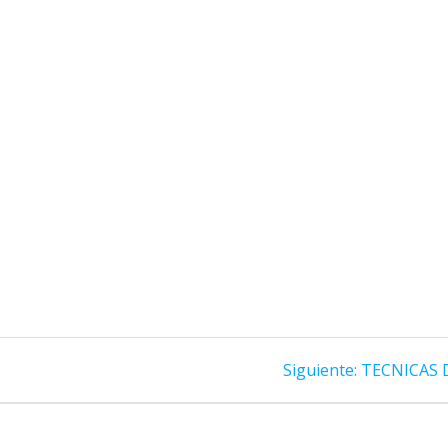
Siguiente
Siguiente:
TECNICAS D
entrada: