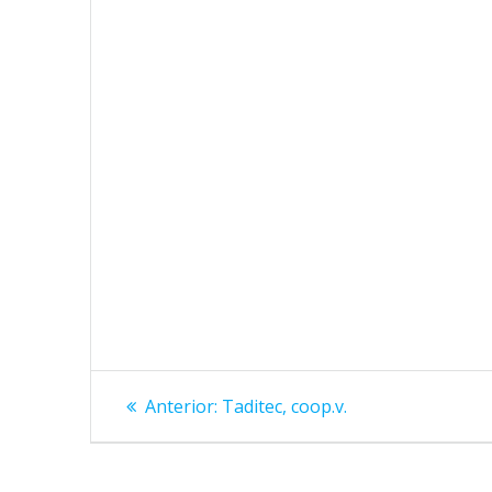
Navegación
Entrada
Anterior:
Taditec, coop.v.
anterior:
de