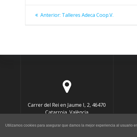
Navegación
Entrada
Anterior:
Talleres Adeca Coop.V.
anterior:
de
entradas
Carrer del Rei en Jaume I, 2, 46470
Catarroja, València
Utilizamos cookies para asegurar que damos la mejor experiencia al usuario en 