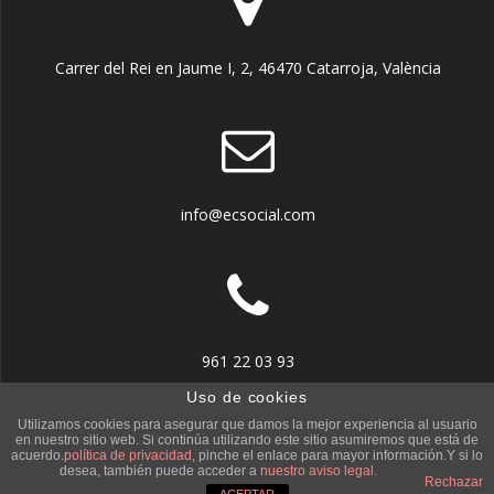
Carrer del Rei en Jaume I, 2, 46470 Catarroja, València
info@ecsocial.com
961 22 03 93
Uso de cookies
Utilizamos cookies para asegurar que damos la mejor experiencia al usuario
en nuestro sitio web. Si continúa utilizando este sitio asumiremos que está de
acuerdo.
política de privacidad
, pinche el enlace para mayor información.Y si lo
desea, también puede acceder a
nuestro aviso legal.
© 2026 . Creado usando WordPress y el
tema Mesmerize
Rechazar