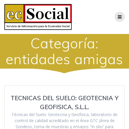
Saltar
al
contenido
Categoría:
entidades amigas
TECNICAS DEL SUELO: GEOTECNIA Y
GEOFISICA, S.L.L.
Técnicas del Suelo: Geotecnia y Geofísica, laboratorio de
control de calidad acreditado en el Área GTC (Área de
Sondeos, toma de muestras y ensayos “In situ” para