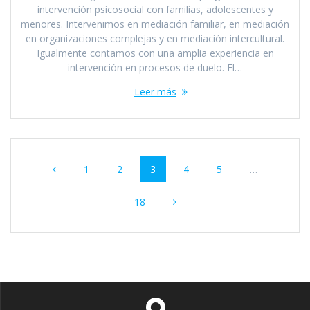
intervención psicosocial con familias, adolescentes y
menores. Intervenimos en mediación familiar, en mediación
en organizaciones complejas y en mediación intercultural.
Igualmente contamos con una amplia experiencia en
intervención en procesos de duelo. El…
Leer más
Navegación
Página
Página
Página
Página
Página
1
2
3
4
5
…
de
Página
entradas
18